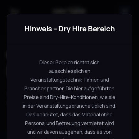
Suche
Hinweis – Dry Hire Bereich
dry-hire-shop
Dieser Bereich richtet sich
läuft ✅
ausschliesslich an
Veranstaltungstechnik-Firmen und
Branchenpartner. Die hier aufgeführten
Wenn du das siehst, ist dein Repo-Theme korrekt
Preise sind Dry-Hire-Konditionen, wie sie
eingebunden.
in der Veranstaltungsbranche üblich sind.
Das bedeutet, dass das Material ohne
Personal und Betreuung vermietet wird
und wir davon ausgehen, dass es von