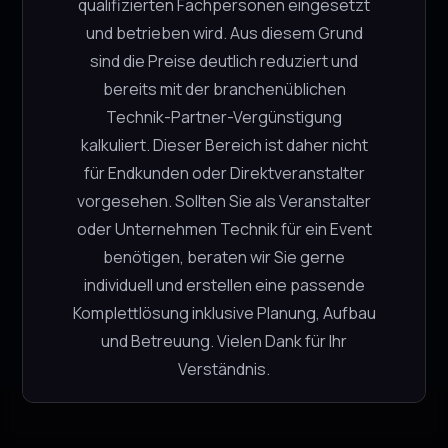
qualifizierten Fachpersonen eingesetzt
und betrieben wird. Aus diesem Grund
sind die Preise deutlich reduziert und
bereits mit der branchenüblichen
SHOP BY:
Technik-Partner-Vergünstigung
kalkuliert. Dieser Bereich ist daher nicht
ABHOLUNG
für Endkunden oder Direktveranstalter
Webergutstrasse 4
3052 Zollikofen
vorgesehen. Sollten Sie als Veranstalter
oder Unternehmen Technik für ein Event
benötigen, beraten wir Sie gerne
individuell und erstellen eine passende
© 2026 Dry Hire Solutions. Alle Rechte vorbehalten.
Komplettlösung inklusive Planung, Aufbau
Impressum
und Betreuung. Vielen Dank für Ihr
AGB
Verständnis.