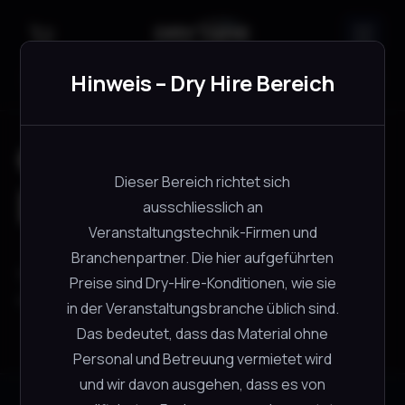
Suche
Hinweis – Dry Hire Bereich
dry-hire-shop
Dieser Bereich richtet sich
läuft ✅
ausschliesslich an
Veranstaltungstechnik-Firmen und
Branchenpartner. Die hier aufgeführten
Wenn du das siehst, ist dein Repo-Theme korrekt
Preise sind Dry-Hire-Konditionen, wie sie
eingebunden.
in der Veranstaltungsbranche üblich sind.
Das bedeutet, dass das Material ohne
Personal und Betreuung vermietet wird
und wir davon ausgehen, dass es von