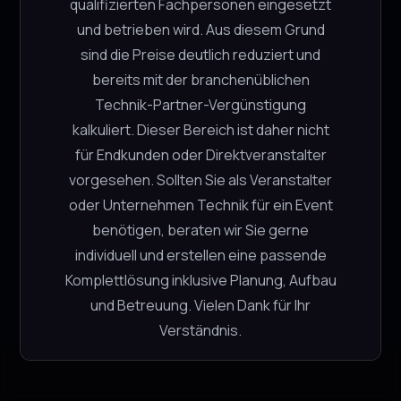
qualifizierten Fachpersonen eingesetzt
und betrieben wird. Aus diesem Grund
sind die Preise deutlich reduziert und
bereits mit der branchenüblichen
SHOP BY:
Technik-Partner-Vergünstigung
kalkuliert. Dieser Bereich ist daher nicht
ABHOLUNG
für Endkunden oder Direktveranstalter
Webergutstrasse 4
3052 Zollikofen
vorgesehen. Sollten Sie als Veranstalter
oder Unternehmen Technik für ein Event
benötigen, beraten wir Sie gerne
individuell und erstellen eine passende
© 2026 Dry Hire Solutions. Alle Rechte vorbehalten.
Komplettlösung inklusive Planung, Aufbau
Impressum
und Betreuung. Vielen Dank für Ihr
AGB
Verständnis.