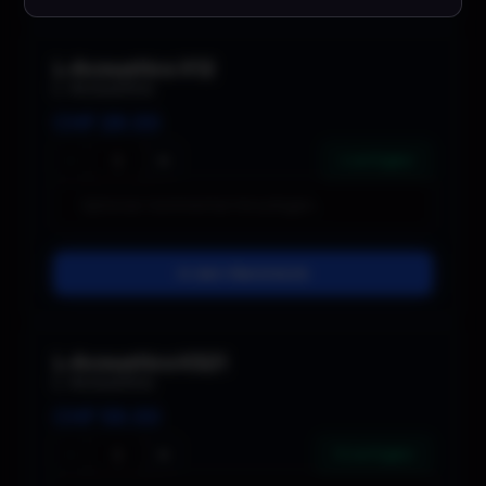
L-Acoustics X12
L-Acoustics
CHF
28.00
−
+
4 verfügbar
In den Warenkorb
L-Acoustics KS21
L-Acoustics
CHF
58.00
−
+
10 verfügbar