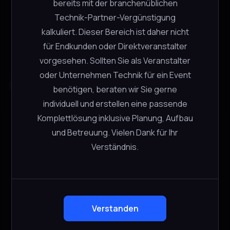
bereits mit der branchenüblichen
Technik-Partner-Vergünstigung
kalkuliert. Dieser Bereich ist daher nicht
für Endkunden oder Direktveranstalter
vorgesehen. Sollten Sie als Veranstalter
oder Unternehmen Technik für ein Event
Ähnliche Produkte
benötigen, beraten wir Sie gerne
individuell und erstellen eine passende
Komplettlösung inklusive Planung, Aufbau
L-Acoustics X-UL8
und Betreuung. Vielen Dank für Ihr
L-Acoustics
Verständnis.
CHF
10.00
−
+
3 verfügbar
Verstanden
In den Warenkorb