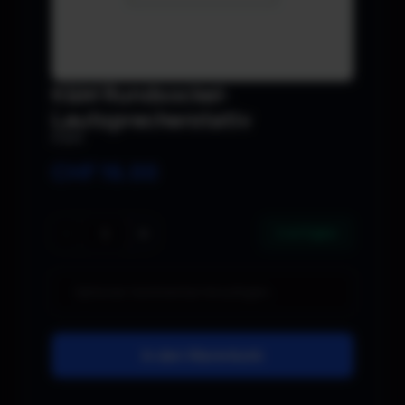
K&M Rundsockel-
Lautsprecherstativ
K&M
CHF
16.00
−
+
2 verfügbar
In den Warenkorb