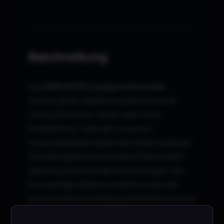
Beschreibung
Das
K&M 26735 Lautsprecherstativ
überzeugt als stabile und platzsparende
Lösung für Bühne, Studio oder feste
Installationen. Dank der schweren
Gussbodenplatte bietet das Stativ maximale
Standfestigkeit bei minimalem Platzbedarf –
ideal für professionelle Anwendungen. Die
hochwertige Stahlkonstruktion sowie die
präzise Höhenverstellung mit Rastbolzen und
Sicherungsschraube garantieren eine