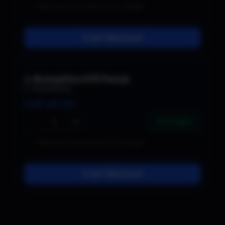
In den Warenkorb
L-Acoustics A15 Focus
L-Acoustics
CHF
48.00
−
+
6 verfügbar
In den Warenkorb