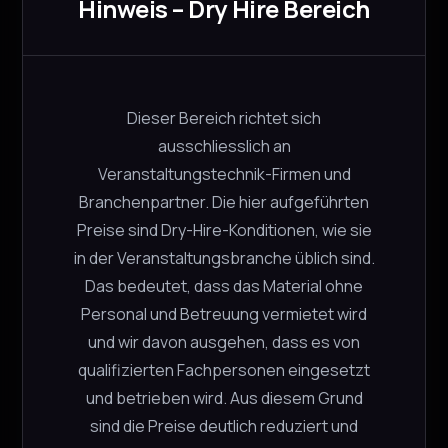
Hinweis – Dry Hire Bereich
sichere und komfortable Handhabung.
Mit seiner langlebigen Verarbeitung „Made in
Germany“ steht das K&M 26735 für höchste
Qualität und Zuverlässigkeit im täglichen
Dieser Bereich richtet sich
Einsatz.
ausschliesslich an
Veranstaltungstechnik-Firmen und
Technische Daten:
Branchenpartner. Die hier aufgeführten
Preise sind Dry-Hire-Konditionen, wie sie
Höhe: 1080 – 1810 mm
in der Veranstaltungsbranche üblich sind.
Belastbarkeit: bis zu 30 kg
Das bedeutet, dass das Material ohne
Personal und Betreuung vermietet wird
Gewicht: ca. 10,4 kg
und wir davon ausgehen, dass es von
Rohrdurchmesser: 35 mm
qualifizierten Fachpersonen eingesetzt
Aufstellmass: Ø 450 mm
und betrieben wird. Aus diesem Grund
sind die Preise deutlich reduziert und