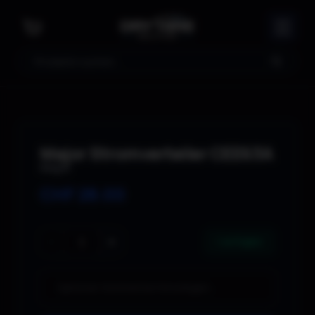
Suche
Major Stromverteiler CEE63A
Major
CHF
28.00
−
+
1 verfügbar