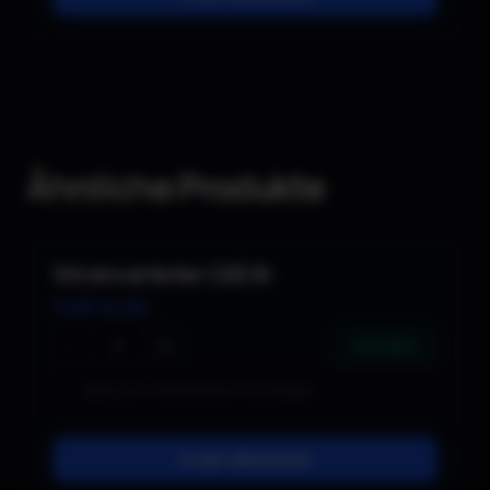
Ähnliche Produkte
Stromverteiler CEE16
CHF
8.00
−
+
Verfügbar
In den Warenkorb