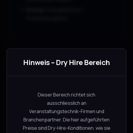
Erdung:
Erdungsklemme /
Potentialausgleich
Hinweis – Dry Hire Bereich
Zubehör
MAJOR 10m Harting
Dieser Bereich richtet sich
Major
ausschliesslich an
CHF
5.00
Veranstaltungstechnik-Firmen und
−
+
4 verfügbar
Branchenpartner. Die hier aufgeführten
Preise sind Dry-Hire-Konditionen, wie sie