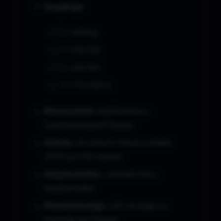
Ausgänge:
2 × Harting
2 × CEE 32A
2 × CEE 16A
3 × T13 (230 V)
Messsystem:
Multifunktions-
Lastmessung mit Display
Schutz:
Einzelne FI-Schutzschalter
(RCD) pro Stromkreis
Hauptschalter:
zentraler Netz-
Hauptschalter
Phasenanzeige:
LED-Anzeige zur
Kontrolle der Phasen