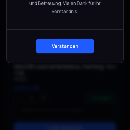
CHF
4.00
und Betreuung. Vielen Dank für Ihr
Verständnis.
−
+
4 verfügbar
In den Warenkorb
Verstanden
MAJOR Lastverteilerbox, Harting - 6 x
T13
Major
CHF
4.00
−
+
4 verfügbar
In den Warenkorb