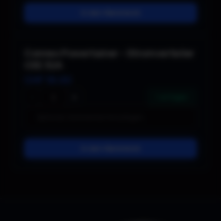
In den Warenkorb
Connex Powertainer – Stromverteiler
CEE 32A
CHF
18.00
−
+
1 verfügbar
In den Warenkorb