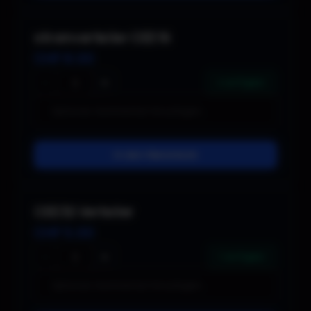
stromverteiler CEE16
CHF
8.00
−
+
4 verfügbar
In den Warenkorb
CEE32 Verteiler
CHF
5.00
−
+
1 verfügbar