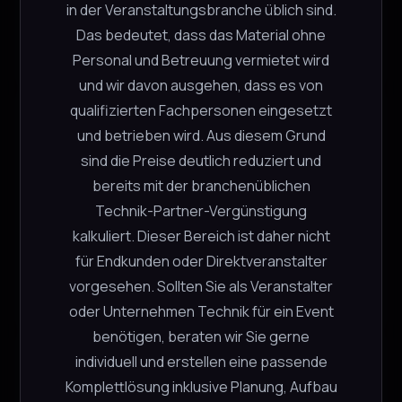
in der Veranstaltungsbranche üblich sind.
Das bedeutet, dass das Material ohne
In den Warenkorb
Personal und Betreuung vermietet wird
und wir davon ausgehen, dass es von
qualifizierten Fachpersonen eingesetzt
MAJOR 20m Harting
und betrieben wird. Aus diesem Grund
Major
sind die Preise deutlich reduziert und
CHF
6.00
bereits mit der branchenüblichen
−
+
4 verfügbar
Technik-Partner-Vergünstigung
kalkuliert. Dieser Bereich ist daher nicht
für Endkunden oder Direktveranstalter
vorgesehen. Sollten Sie als Veranstalter
In den Warenkorb
oder Unternehmen Technik für ein Event
benötigen, beraten wir Sie gerne
individuell und erstellen eine passende
MAJOR 5m Harting
Major
Komplettlösung inklusive Planung, Aufbau