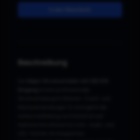
In den Warenkorb
Beschreibung
Der
Major Stromverteiler mit CEE 63A
Eingang
ist eine professionelle
Stromverteilung für Bühnen-, Event- und
Messeanwendungen. Er ermöglicht die
sichere Aufteilung von Drehstrom auf
mehrere Anschlüsse für Licht-, Audio- und
LED-Technik. Ein integriertes