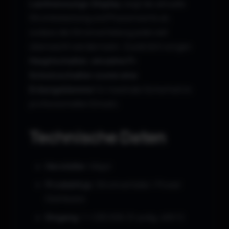
Lastmessungs-Display
zeigt die aktuelle
Strombelastung und Phasenwerte an,
sodass die Stromverteilung jederzeit
überwacht werden kann. Zusätzlich sorgen
Hauptschalter, einzelne FI-
Schutzschalter sowie eine
Erdungsklemme
für maximale Sicherheit im
professionellen Einsatz.
Technische Daten
Hersteller:
Major
Produkttyp:
Stromverteiler / Power
Distributor
Eingang:
1 × CEE 63A (5-polig, 400 V)