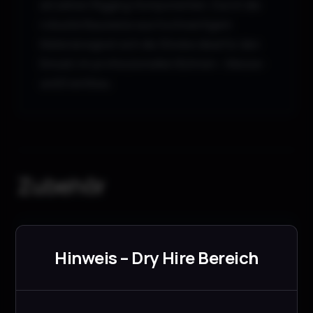
einzelnen Rigging-Komponenten. Durch die
robuste Bauweise aus hochwertigem
Material eignet sich die Strebe ideal für den
Einsatz im professionellen Bühnen-, Messe-
und Eventbau.
Zubehör
Prolyte LSU 50cm 2-Punkt Leiter
Hinweis – Dry Hire Bereich
Traverse
Prolyte
CHF
10.00