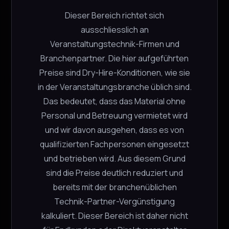
−
+
21 verfügbar
Dieser Bereich richtet sich
ausschliesslich an
Veranstaltungstechnik-Firmen und
In den Warenkorb
Branchenpartner. Die hier aufgeführten
Preise sind Dry-Hire-Konditionen, wie sie
in der Veranstaltungsbranche üblich sind.
Prolyte LSU 75cm 2-Punkt Leiter
Das bedeutet, dass das Material ohne
Traverse
Personal und Betreuung vermietet wird
Prolyte
und wir davon ausgehen, dass es von
CHF
12.00
qualifizierten Fachpersonen eingesetzt
−
+
7 verfügbar
und betrieben wird. Aus diesem Grund
sind die Preise deutlich reduziert und
bereits mit der branchenüblichen
Technik-Partner-Vergünstigung
In den Warenkorb
kalkuliert. Dieser Bereich ist daher nicht