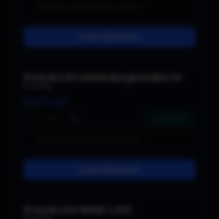
In den Warenkorb
Prolyte LSU Verbindungsstrebe 1m
Prolyte
CHF
5.00
−
+
3 verfügbar
In den Warenkorb
Prolyte LSU-BASE-L100
Prolyte