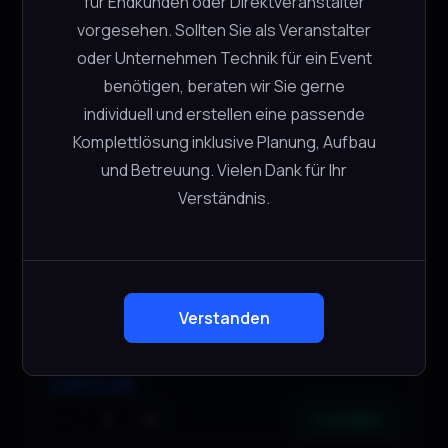
für Endkunden oder Direktveranstalter
vorgesehen. Sollten Sie als Veranstalter
Prolyte LSU Adapter,
oder Unternehmen Technik für ein Event
Halfcoupler/M10
Prolyte
benötigen, beraten wir Sie gerne
CHF
5.00
individuell und erstellen eine passende
Komplettlösung inklusive Planung, Aufbau
−
+
31 verfügbar
und Betreuung. Vielen Dank für Ihr
Verständnis.
In den Warenkorb
Verstanden
Prolyte LSU Verbindungsstrebe 1.5m
Prolyte
CHF
6.00
−
+
2 verfügbar