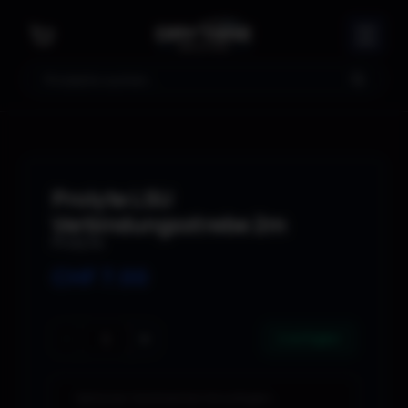
Suche
Prolyte LSU
Verbindungsstrebe 2m
Prolyte
CHF
7.00
−
+
2 verfügbar