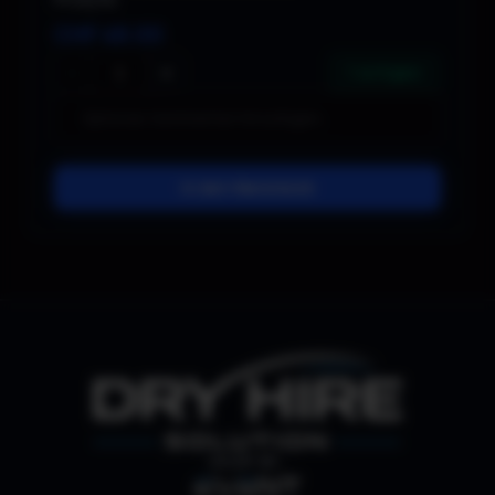
CHF
48.00
−
+
7 verfügbar
In den Warenkorb
SHOP BY: