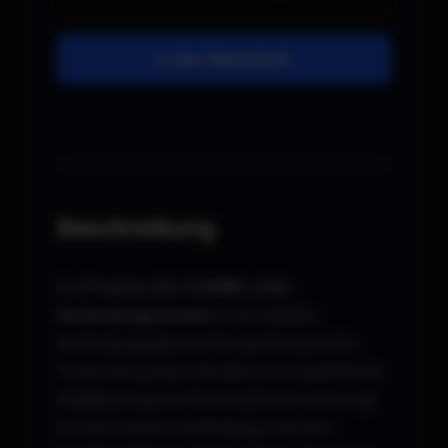
In den Warenkorb
Beschreibung
Die
Prolyte LSU-CONNB-L200
Verbindungsstrebe
ist ein stabiles
Verbindungselement für das Prolyte LSU-
Traversensystem. Sie dient zur zusätzlichen
Stabilisierung von Konstruktionen und sorgt
für eine sichere Verbindung zwischen