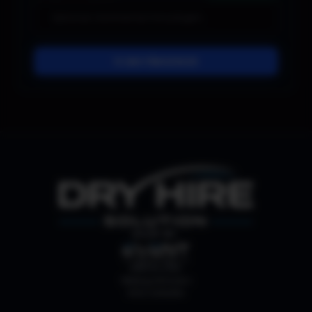
In den Warenkorb
SHOP BY:
ABHOLUNG
Webergutstrasse 4
3052 Zollikofen