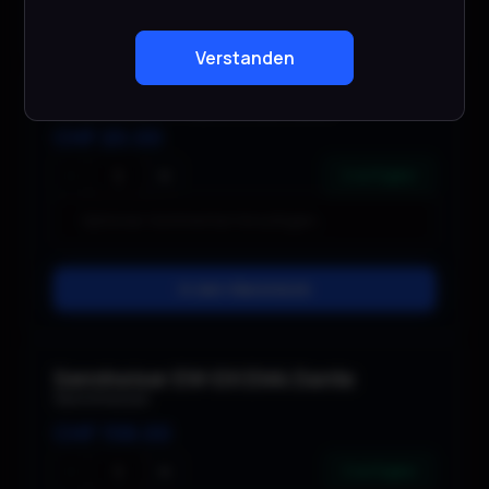
In den Warenkorb
Verstanden
Yellowtec YT4210 Interface
CHF
20.00
−
+
2 verfügbar
In den Warenkorb
Sennheiser EW-DX EM4 Dante
Sennheiser
CHF
158.00
−
+
3 verfügbar