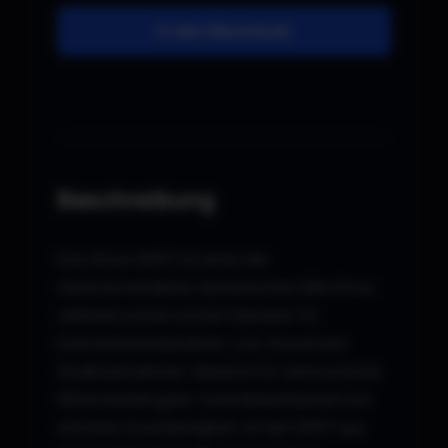
In den Warenkorb
Beschreibung
Das Shure SM57 ist eines der
meistverwendeten dynamischen Mikrofone
weltweit und ein echter Klassiker für
Instrumentenabnahme, Live-Sound und
Studioaufnahmen. Bekannt für seine präzise
Mittenwiedergabe, hohe Belastbarkeit und
extreme Zuverlässigkeit, ist das SM57 aus