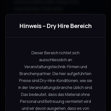
professionellen Audio-Setups nicht
wegzudenken. Dank seiner
Nierencharakteristik eignet sich das Shure
SM57 ideal für laute Schallquellen und bietet
Hinweis – Dry Hire Bereich
gleichzeitig eine hohe
Rückkopplungssicherheit – perfekt für Bühne
und Studio.
Dieser Bereich richtet sich
ausschliesslich an
Veranstaltungstechnik-Firmen und
Branchenpartner. Die hier aufgeführten
Preise sind Dry-Hire-Konditionen, wie sie
in der Veranstaltungsbranche üblich sind.
Ähnliche Produkte
Das bedeutet, dass das Material ohne
Personal und Betreuung vermietet wird
und wir davon ausgehen, dass es von