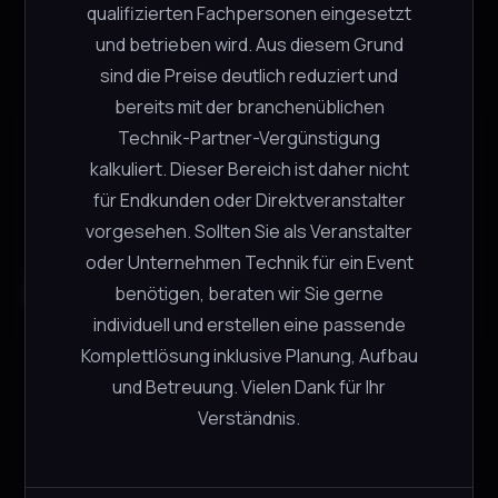
optimal sichtbar macht. Dadurch eignet sich
qualifizierten Fachpersonen eingesetzt
das Fluid ideal für Konzerte, Theater,
und betrieben wird. Aus diesem Grund
Diskotheken und Touring-Produktionen.
sind die Preise deutlich reduziert und
bereits mit der branchenüblichen
Technik-Partner-Vergünstigung
kalkuliert. Dieser Bereich ist daher nicht
für Endkunden oder Direktveranstalter
vorgesehen. Sollten Sie als Veranstalter
oder Unternehmen Technik für ein Event
Ähnliche Produkte
benötigen, beraten wir Sie gerne
individuell und erstellen eine passende
Komplettlösung inklusive Planung, Aufbau
Hazer
und Betreuung. Vielen Dank für Ihr
Stairville
Verständnis.
CHF
24.00
−
+
2 verfügbar