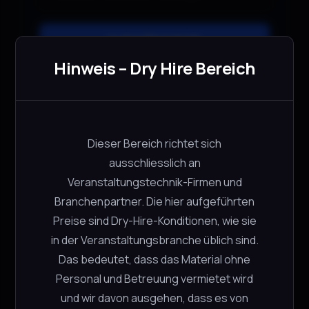
In den Warenkorb
Hinweis – Dry Hire Bereich
Dieser Bereich richtet sich
Beschreibung
ausschliesslich an
Veranstaltungstechnik-Firmen und
Das
Stairville PHF Pro Haze Fluid 5 ltr.
ist ein
Branchenpartner. Die hier aufgeführten
hochwertiges
Hazerfluid für professionelle
Preise sind Dry-Hire-Konditionen, wie sie
Bühnen-, Event- und Clubanwendungen
.
in der Veranstaltungsbranche üblich sind.
Es erzeugt einen sehr feinen und
Das bedeutet, dass das Material ohne
gleichmäßigen Dunst, der Lichtstrahlen von
Personal und Betreuung vermietet wird
Moving Heads, LED-Effekten und Lasern
und wir davon ausgehen, dass es von