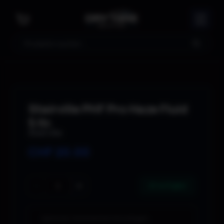
Suche
Stairville PHF Pro Haze Fluid
5 ltr.
Stairville
CHF
20.00
−
+
20 verfügbar