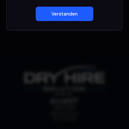
Verstanden
In den Warenkorb
SHOP BY:
ABHOLUNG
Webergutstrasse 4
3052 Zollikofen