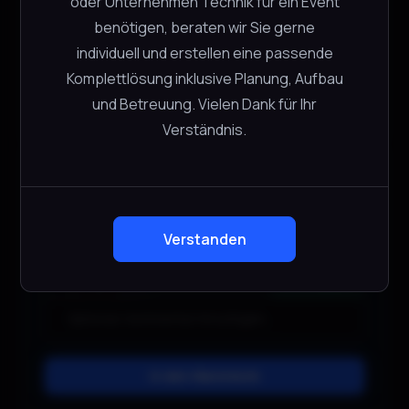
oder Unternehmen Technik für ein Event
−
+
1 verfügbar
benötigen, beraten wir Sie gerne
individuell und erstellen eine passende
Komplettlösung inklusive Planung, Aufbau
und Betreuung. Vielen Dank für Ihr
In den Warenkorb
Verständnis.
Zoom Livetrack L-8
Zoom
CHF
30.00
Verstanden
inkl. 2x SD-Karte 32 Gb
−
+
2 verfügbar
In den Warenkorb