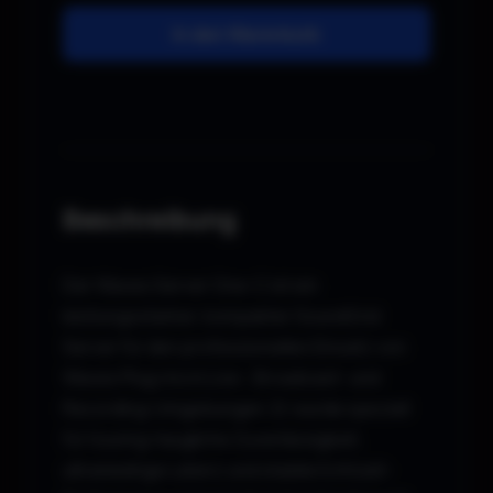
In den Warenkorb
Beschreibung
Der Waves Server One-C ist ein
leistungsstarker, kompakter SoundGrid
Server für den professionellen Einsatz von
Waves Plug-ins in Live-, Broadcast- und
Recording-Umgebungen. Er wurde speziell
für touring-taugliche Zuverlässigkeit,
ultraniedrige Latenz und stabile Echtzeit-