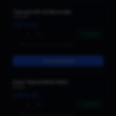
Tascam DR-40 Recorder
Tascam
CHF
10.00
−
+
2 verfügbar
In den Warenkorb
Klark Teknik DN32 WSG
Midas
CHF
25.00
−
+
1 verfügbar