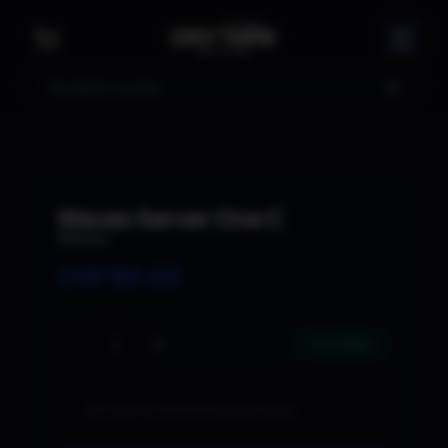
Suche
Waves Server One C
Waves
CHF
80.00
−
+
1 verfügbar