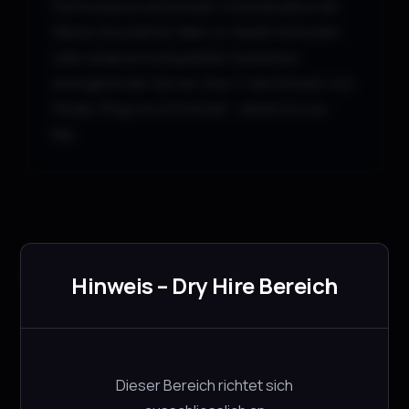
Performance entwickelt. In Kombination mit
Waves SoundGrid, Allen-&-Heath-Konsolen
oder anderen kompatiblen Systemen
ermöglicht der Server One-C den Einsatz von
Studio-Plug-ins in Echtzeit – direkt im Live-
Mix.
Zubehör
Hinweis – Dry Hire Bereich
Allen & Heath dLive Waves V3 Card
Allen & Heath
CHF
80.00
Dieser Bereich richtet sich