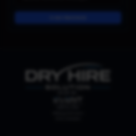
In den Warenkorb
SHOP BY:
ABHOLUNG
Webergutstrasse 4
3052 Zollikofen