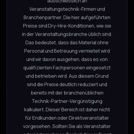
ausschliesslich an
−
+
1 verfügbar
Veranstaltungstechnik-Firmen und
Branchenpartner. Die hier aufgeführten
Preise sind Dry-Hire-Konditionen, wie sie
in der Veranstaltungsbranche üblich sind.
In den Warenkorb
Das bedeutet, dass das Material ohne
Personal und Betreuung vermietet wird
und wir davon ausgehen, dass es von
qualifizierten Fachpersonen eingesetzt
und betrieben wird. Aus diesem Grund
Ähnliche Produkte
sind die Preise deutlich reduziert und
bereits mit der branchenüblichen
Technik-Partner-Vergünstigung
kalkuliert. Dieser Bereich ist daher nicht
AKAI MPX16
AKAI
für Endkunden oder Direktveranstalter
CHF
15.00
vorgesehen. Sollten Sie als Veranstalter