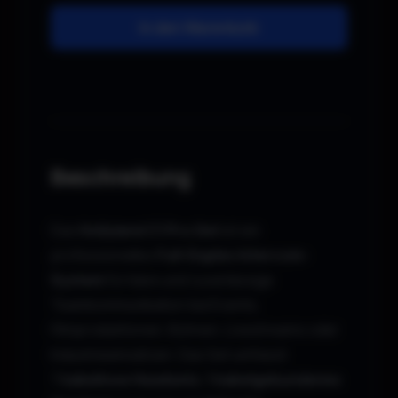
In den Warenkorb
Beschreibung
Das
Hollyland C1 Pro Set
ist ein
professionelles
Full-Duplex Intercom-
System
für klare und zuverlässige
Teamkommunikation bei Events,
Filmproduktionen, Bühnen, Livestreams oder
Industrieeinsätzen. Das Set umfasst
7
kabellose Headsets
,
1 kabelgebundenes