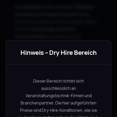
Das
Hollyland C1 Pro Set mit 7 Wireless
Headsets und 1 Kabel-Headset
ist die
perfekte Lösung für professionelle Teams,
die auf
zuverlässige und klare
Kommunikation
angewiesen sind.
Hinweis – Dry Hire Bereich
Zubehör
Dieser Bereich richtet sich
ausschliesslich an
Hollyland Solidcom C1 Pro Headset
Veranstaltungstechnik-Firmen und
Kabelgebunden
Branchenpartner. Die hier aufgeführten
Hollyland
Preise sind Dry-Hire-Konditionen, wie sie
CHF
4.00