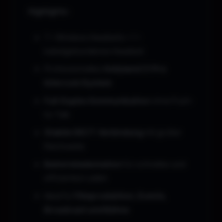
Highlights:
7 × Wireless Headsets + 1 ×
kabelgebundenes Headset
Professionelles
Hollyland C1 Pro
Intercom System
Full-Duplex Kommunikation
ohne Push-
to-Talk
Stabile DECT-Verbindung
mit großer
Reichweite
Batterieladestation
für schnelles und
effizientes Laden
Ideal für
Filmproduktion, Events,
Broadcast und Bühne