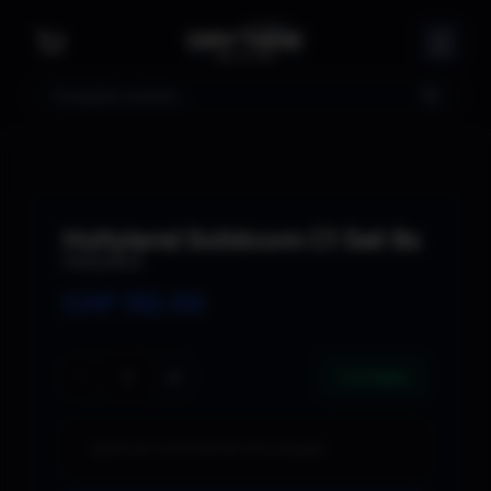
Suche
Hollyland Solidcom C1 Set 8x
Hollyland
CHF
152.00
−
+
1 verfügbar