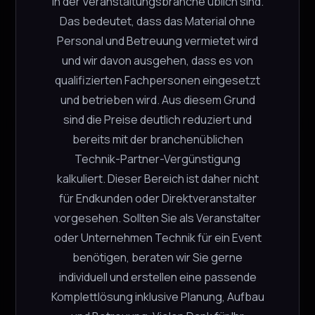
in der Veranstaltungsbranche üblich sind.
−
+
1 verfügbar
Das bedeutet, dass das Material ohne
Personal und Betreuung vermietet wird
und wir davon ausgehen, dass es von
qualifizierten Fachpersonen eingesetzt
In den Warenkorb
und betrieben wird. Aus diesem Grund
sind die Preise deutlich reduziert und
bereits mit der branchenüblichen
Hollyland Solidcom C1 Pro Headset
Technik-Partner-Vergünstigung
Kabellos
kalkuliert. Dieser Bereich ist daher nicht
Hollyland
für Endkunden oder Direktveranstalter
CHF
5.00
vorgesehen. Sollten Sie als Veranstalter
−
+
7 verfügbar
oder Unternehmen Technik für ein Event
benötigen, beraten wir Sie gerne
individuell und erstellen eine passende
Komplettlösung inklusive Planung, Aufbau
In den Warenkorb