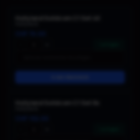
Hollyland Solidcom C1 Set 4X
Hollyland
CHF
76.00
−
+
1 verfügbar
In den Warenkorb
Hollyland Solidcom C1 Set 8x
Hollyland
CHF
152.00
−
+
1 verfügbar