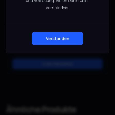
und Betreuung. Vielen Dank für Ihr
Verständnis.
Hollyland Solidcom C1 Pro Hub Base
Hollyland
CHF
45.00
−
+
1 verfügbar
Verstanden
In den Warenkorb
Ähnliche Produkte