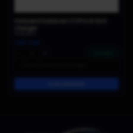
Hollyland Solidcom C1/Pro 8-Slot
Charger
Hollyland
CHF
2.00
−
+
2 verfügbar
In den Warenkorb