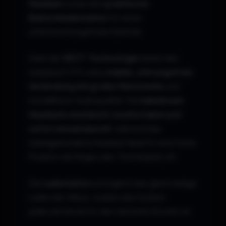
Headset
sowie eine
praktische
Batterieladestation
für einen
unterbrechungsfreien Betrieb.
Dank der
DECT-Technologie
bietet das
Hollyland C1 Pro eine
stabile, störungsfreie
Verbindung mit großer Reichweite
und
kristallklarer Audioqualität. Die
kabellosen
Headsets sind leicht, komfortabel und
sofort einsatzbereit
, während das
kabelgebundene Headset ideal für eine feste
Position wie Regie oder Technikplatz ist.
Die
Ladestation
ermöglicht das gleichzeitige
Laden der Akkus, sodass das System
jederzeit bereit für den nächsten Einsatz ist.