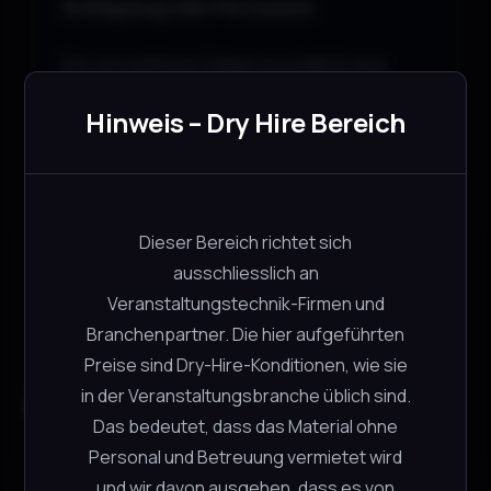
Schlagzeug oder Percussion
.
Der ausziehbare Galgen ermöglicht eine
flexible Positionierung des Mikrofons,
Hinweis – Dry Hire Bereich
während die klappbaren Dreibeinfüße für
einen stabilen Stand und einfachen Transport
sorgen.
Dieser Bereich richtet sich
ausschliesslich an
Veranstaltungstechnik-Firmen und
Branchenpartner. Die hier aufgeführten
Preise sind Dry-Hire-Konditionen, wie sie
Ähnliche Produkte
in der Veranstaltungsbranche üblich sind.
Das bedeutet, dass das Material ohne
Personal und Betreuung vermietet wird
L-Acoustics Syva
und wir davon ausgehen, dass es von