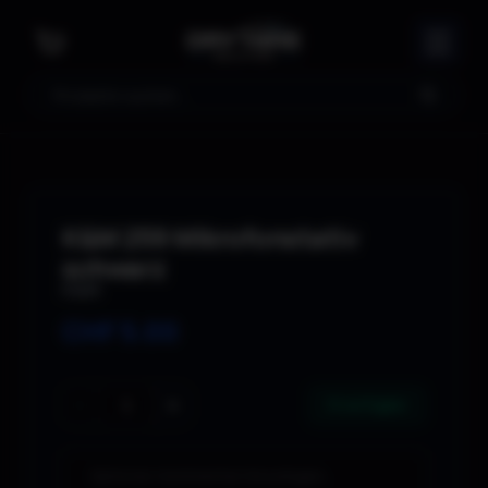
Suche
K&M 259 Mikrofonstativ
schwarz
K&M
CHF
5.00
−
+
10 verfügbar