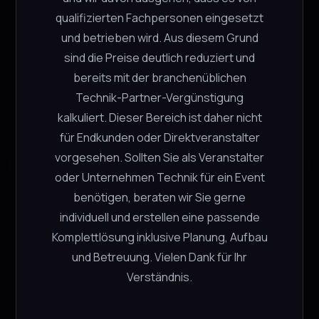
L-Acoustics
qualifizierten Fachpersonen eingesetzt
CHF
85.00
und betrieben wird. Aus diesem Grund
sind die Preise deutlich reduziert und
−
+
2 verfügbar
bereits mit der branchenüblichen
Technik-Partner-Vergünstigung
kalkuliert. Dieser Bereich ist daher nicht
In den Warenkorb
für Endkunden oder Direktveranstalter
vorgesehen. Sollten Sie als Veranstalter
oder Unternehmen Technik für ein Event
L‑Acoustics ETR5
benötigen, beraten wir Sie gerne
L-Acoustics
individuell und erstellen eine passende
CHF
4.00
Komplettlösung inklusive Planung, Aufbau
−
+
6 verfügbar
und Betreuung. Vielen Dank für Ihr
Verständnis.