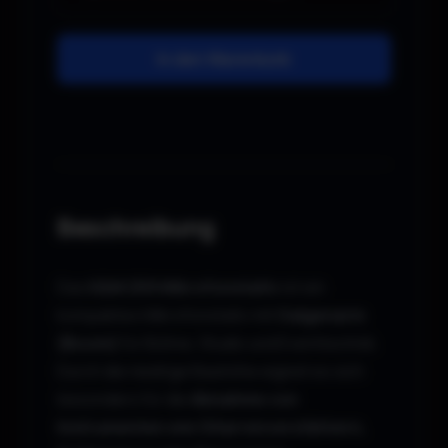
In den Warenkorb
Beschreibung
Das
K&M 259 Mikrofonstativ
ist ein
kompaktes Mikrofonstativ mit
Galgenarm
(Boom)
für Bühne, Studio und Eventtechnik.
Durch die niedrige Bauhöhe eignet es sich
besonders für die
Abnahme von
Instrumenten wie Gitarrenverstärkern,