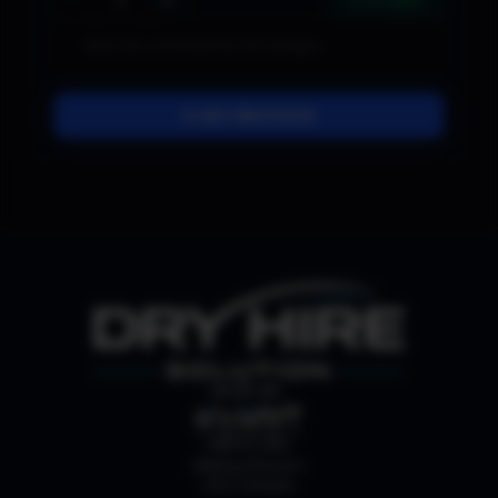
−
+
In den Warenkorb
SHOP BY:
ABHOLUNG
Webergutstrasse 4
3052 Zollikofen