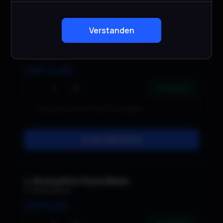
In den Warenkorb
Verstanden
L-Acoustics A15 Bump
L-Acoustics
CHF
15.00
−
+
2 verfügbar
In den Warenkorb
L-Acoustics Syva Base
L-Acoustics
CHF
8.00
2 verfügbar