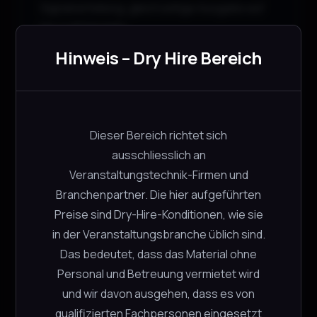
Signalverteilung, gleichzeitige Ausgabe auf
bis zu 8 Geraete
Hinweis – Dry Hire Bereich
Maximale Aufloesung, bis 1080p60
Funktionen, Signalverteilung und
Konvertierung zwischen SDI und HDMI
Dieser Bereich richtet sich
ausschliesslich an
Signalverarbeitung, SDI Equalizing und
Veranstaltungstechnik-Firmen und
Reclocking
Branchenpartner. Die hier aufgeführten
Preise sind Dry-Hire-Konditionen, wie sie
Steuerung, DIP-Schalter zur Auswahl des
in der Veranstaltungsbranche üblich sind.
Eingangssignals
Das bedeutet, dass das Material ohne
Standards, SMPTE 259M, 292M, 424M
Personal und Betreuung vermietet wird
und wir davon ausgehen, dass es von
Stromversorgung, 12 V DC oder USB
qualifizierten Fachpersonen eingesetzt