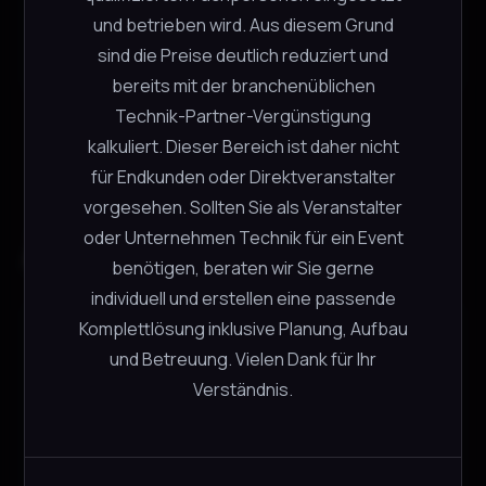
und betrieben wird. Aus diesem Grund
Abmessungen, ca. 125 × 104 × 24 mm
sind die Preise deutlich reduziert und
bereits mit der branchenüblichen
Technik-Partner-Vergünstigung
kalkuliert. Dieser Bereich ist daher nicht
für Endkunden oder Direktveranstalter
vorgesehen. Sollten Sie als Veranstalter
oder Unternehmen Technik für ein Event
Ähnliche Produkte
benötigen, beraten wir Sie gerne
individuell und erstellen eine passende
Komplettlösung inklusive Planung, Aufbau
Blackmagic Design MC BiDirect.
und Betreuung. Vielen Dank für Ihr
SDI/HDMI 3G
Blackmagic
Verständnis.
CHF
14.00
−
+
4 verfügbar