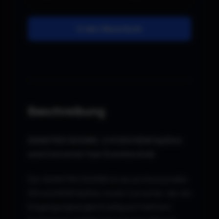
In den Warenkorb
Beschreibung
AVMATRIX SD2080, 2×8 SDI/HDMI Splitter
und Converter fuer Eventtechnik
Der AVMATRIX SD2080 ist ein professioneller
SDI und HDMI Splitter sowie Converter, der ein
Eingangssignal gleichzeitig auf mehrere