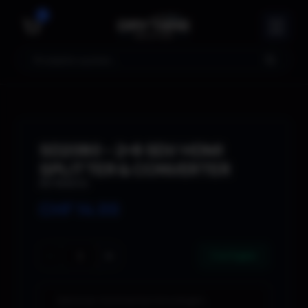
1
Suche
SD2080 – 2×8 SDI/ HDMI
SPLITTER & CONVERTER
AV Matrix
CHF
14.00
−
+
3 verfügbar