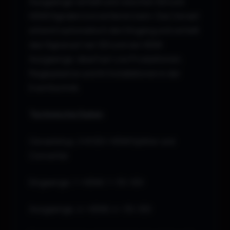
Ausgaenge verteilt und zwischen SDI und
HDMI Signalen konvertieren kann. Das Geraet
erkennt automatisch den Eingang und verteilt
das Signal auf vier SDI und vier HDMI
Ausgaenge, ideal fuer Live Produktionen,
Regieplaetze und AV Installationen in der
Eventtechnik.
Technische Daten
Geraetetyp, 2×8 SDI / HDMI Splitter und
Converter
Eingaenge, 1 × HDMI, 1 × 3G-SDI
Ausgaenge, 4 × HDMI, 4 × 3G-SDI