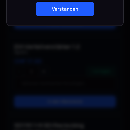
Verstanden
In den Warenkorb
DVI-Verteilverstärker 1:2
Spatz
CHF
17.00
−
+
1 verfügbar
In den Warenkorb
SD1191 1×9 SDI Reclocking