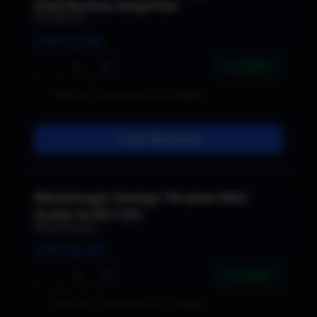
Distribution Amplifier
AV Matrix
CHF
14.00
−
+
1 verfügbar
In den Warenkorb
Blackmagic Design Teranex Mini
Audio to SDI 12G
Blackmagic
CHF
24.00
−
+
1 verfügbar