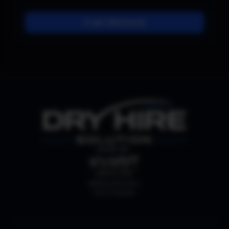
In den Warenkorb
SHOP BY:
ABHOLUNG
Webergutstrasse 4
3052 Zollikofen