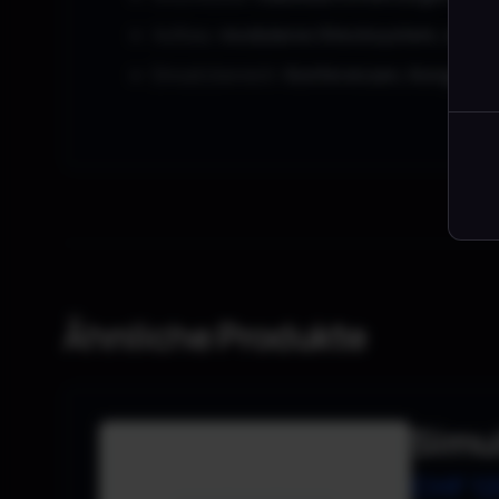
Aufbau:
modulares Stecksystem, schnel
Einsatzbereich:
Konferenzen, Kongresse
Ähnliche Produkte
Simu
CHF
12