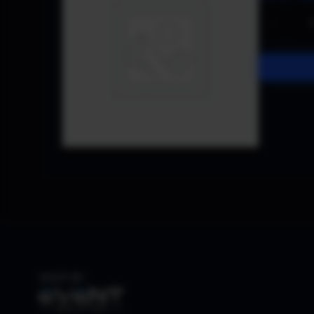
−
SHOP BY: