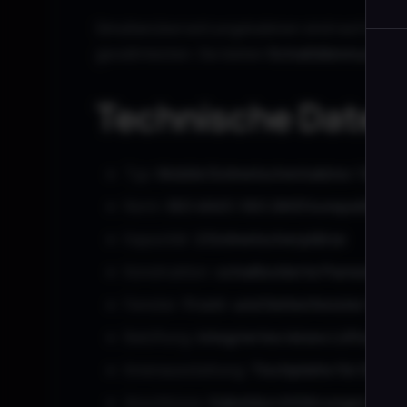
Simultanübersetzungskabinen sind nach
ISO-N
gewährleisten. Sie bieten
Schalldämmung, gut
Technische Daten
Typ:
Mobile Dolmetscherkabine / Simul
Norm:
ISO 4043 / ISO 2603 kompatibel
Kapazität:
2 Dolmetscherplätze
Konstruktion:
schallisolierte Paneele
Fenster:
Front- und Seitenfenster für S
Belüftung:
integriertes leises Lüftungs
Innenausstattung:
Tischplatte für Dolm
Anschlüsse:
Kabeldurchführungen für A