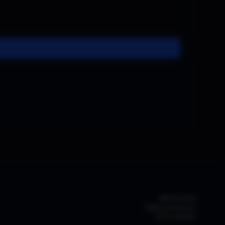
ABHOLUNG
Webergutstrasse 4
3052 Zollikofen