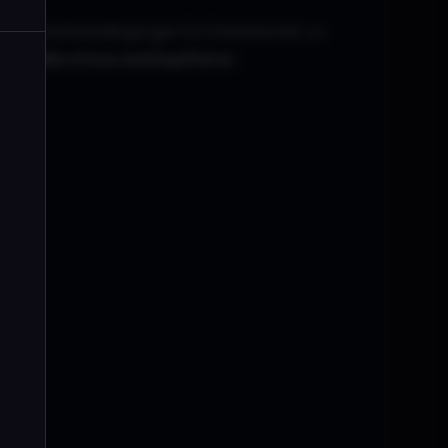
male Arbeitsbedingungen für Dolmetscher zu
ulte, Mikrofone und Kopfhörer
.