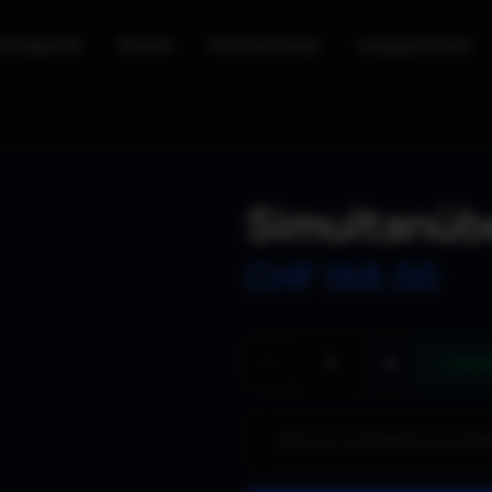
Kategorien
Brands
Informationen
Langzeitmiete
Simultanüb
CHF
168.00
−
+
1 verf