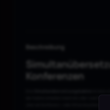
Beschreibung
Simultanübersetz
Konferenzen
Eine
Simultanübersetzungskabine
ist eine s
der Kabine arbeiten meist ein oder zwei Dolm
über ein Konferenz- oder Infrarotsystem an di