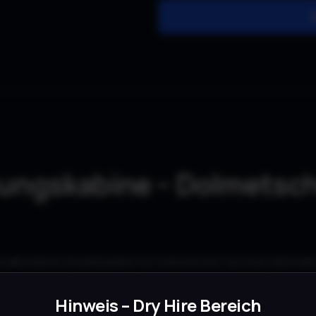
ungskabine – Dolmetsch
challisolierte Arbeitskabine für Dolmetscher bei internation
etscher, die das gesprochene Wort
zeitgleich in eine ander
Hinweis – Dry Hire Bereich
e Teilnehmer übertragen.