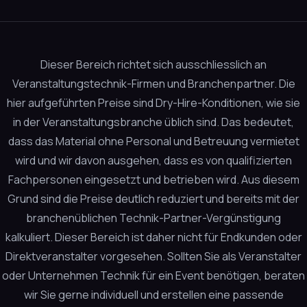
ormen (z. B. ISO 4043 oder ISO 2603)
konstruiert, um opti
e Sicht auf den Sprecher sowie Platz für Dolmetscherp
Dieser Bereich richtet sich ausschliesslich an
Veranstaltungstechnik-Firmen und Branchenpartner. Die
hier aufgeführten Preise sind Dry-Hire-Konditionen, wie sie
in der Veranstaltungsbranche üblich sind. Das bedeutet,
tankabine
dass das Material ohne Personal und Betreuung vermietet
wird und wir davon ausgehen, dass es von qualifizierten
Fachpersonen eingesetzt und betrieben wird. Aus diesem
Grund sind die Preise deutlich reduziert und bereits mit der
branchenüblichen Technik-Partner-Vergünstigung
icht auf Bühne
kalkuliert. Dieser Bereich ist daher nicht für Endkunden oder
system
Direktveranstalter vorgesehen. Sollten Sie als Veranstalter
oder Unternehmen Technik für ein Event benötigen, beraten
etscherpulte und Technik
wir Sie gerne individuell und erstellen eine passende
udio- und Stromleitungen